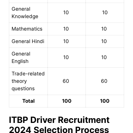
General
10
10
Knowledge
Mathematics
10
10
General Hindi
10
10
General
10
10
English
Trade-related
theory
60
60
questions
Total
100
100
ITBP Driver Recruitment
2024 Selection Process